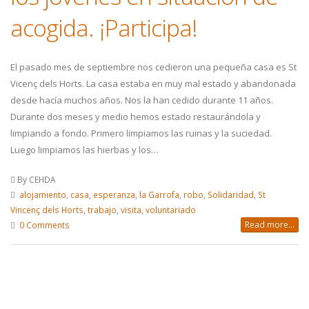
acogida. ¡Participa!
El pasado mes de septiembre nos cedieron una pequeña casa es St
Vicenç dels Horts. La casa estaba en muy mal estado y abandonada
desde hacía muchos años. Nos la han cedido durante 11 años.
Durante dos meses y medio hemos estado restaurándola y
limpiando a fondo. Primero limpiamos las ruinas y la suciedad.
Luego limpiamos las hierbas y los…
By CEHDA
alojamiento
,
casa
,
esperanza
,
la Garrofa
,
robo
,
Solidaridad
,
St
Vincenç dels Horts
,
trabajo
,
visita
,
voluntariado
Read more...
0 Comments