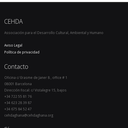
CEHDA
Associación para el Desarrollo Cultural, Ambiental y Humano
Aviso Legal
Política de privacidad
Contacto
Oficina c/ Erasme de Janer 8 , office # 1
08001 Barcelona
Dirección fiscal: c/ Vistalegre 15, bajos
+34 722 55 81 76
+34 623 28 39 87
+34 675 84 52 47
cehdaghana@cehdaghana.org