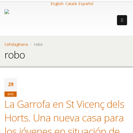
English
Català
Español
Cehdaghana
robo
robo
29
ene
La Garrofa en St Vicenç dels
Horts. Una nueva casa para
los jóvenes en situación de