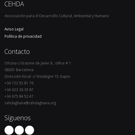
CEHDA
Associación para el Desarrollo Cultural, Ambiental y Humano
Aviso Legal
Política de privacidad
Contacto
Oficina c/ Erasme de Janer 8 , office # 1
08001 Barcelona
Dirección fiscal: c/ Vistalegre 15, bajos
+34 722 55 81 76
+34 623 28 39 87
+34 675 84 52 47
cehdaghana@cehdaghana.org
Síguenos