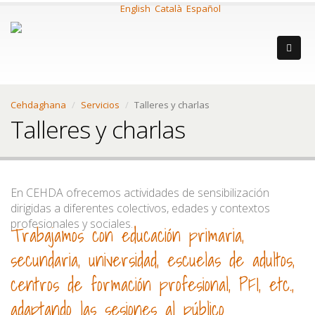
English
Català
Español
Cehdaghana
Servicios
Talleres y charlas
Talleres y charlas
En CEHDA ofrecemos actividades de sensibilización
dirigidas a diferentes colectivos, edades y contextos
profesionales y sociales.
Trabajamos con educación primaria,
secundaria, universidad, escuelas de adultos,
centros de formación profesional, PFI, etc.,
adaptando las sesiones al público