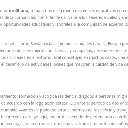
norte de Ghana,
trabajamos de la mano de centros educativos con ni
s de la comunidad, con el fin de dar valor a los saberes locales y anc
ecer oportunidades educativas y laborales a la comunidad de acuerdo 
rurales como Sawla hacia las grandes ciudades o hacia Europa por f
personas deciden migrar son diversas y complejas, pero diferentes 
s posibilidades en el entorno rural constituye, en muchos casos, una
el desarrollo de actividades locales que mejoren la calidad de vida 
iento, formación y acogida residencial dirigidos a personas migrad
ar de acuerdo con la legislación estatal. Durante el periodo de dos añ
errumpida —antes de poder solicitar el permiso de residencia y tra
favorecer su arraigo aquí, mejorar el sentido de pertenencia al territ
ltura ecológica o en otros sectores una vez transcurridos los dos años