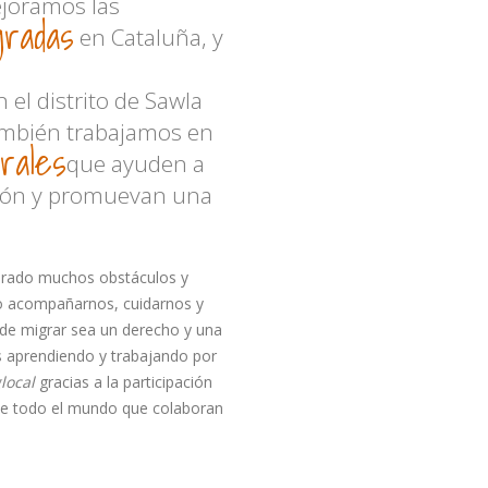
ejoramos las
gradas
en Cataluña, y
 el distrito de Sawla
ambién trabajamos en
urales
que ayuden a
ción y promuevan una
erado muchos obstáculos y
 acompañarnos, cuidarnos y
nde migrar sea un derecho y una
s aprendiendo y trabajando por
glocal
gracias a la participación
 de todo el mundo que colaboran