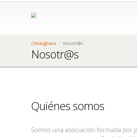
Cehdaghana
Nosotr@s
Nosotr@s
Quiénes somos
Somos una asociación formada por p