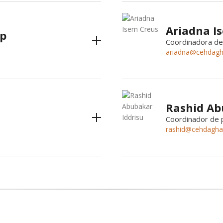
Ariadna I
op
Coordinadora de
ariadna@cehdagh
Rashid Ab
Coordinador de p
rashid@cehdagha