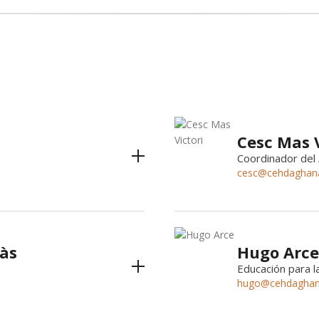
Cesc Mas V
Coordinador del 
cesc@cehdaghan
às
Hugo Arce
Educación para la
hugo@cehdaghan