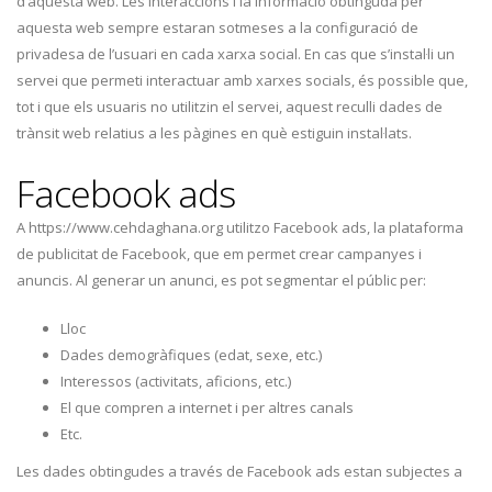
d’aquesta web. Les interaccions i la informació obtinguda per
aquesta web sempre estaran sotmeses a la configuració de
privadesa de l’usuari en cada xarxa social. En cas que s’instal·li un
servei que permeti interactuar amb xarxes socials, és possible que,
tot i que els usuaris no utilitzin el servei, aquest reculli dades de
trànsit web relatius a les pàgines en què estiguin instal·lats.
Facebook ads
A https://www.cehdaghana.org utilitzo Facebook ads, la plataforma
de publicitat de Facebook, que em permet crear campanyes i
anuncis. Al generar un anunci, es pot segmentar el públic per:
Lloc
Dades demogràfiques (edat, sexe, etc.)
Interessos (activitats, aficions, etc.)
El que compren a internet i per altres canals
Etc.
Les dades obtingudes a través de Facebook ads estan subjectes a