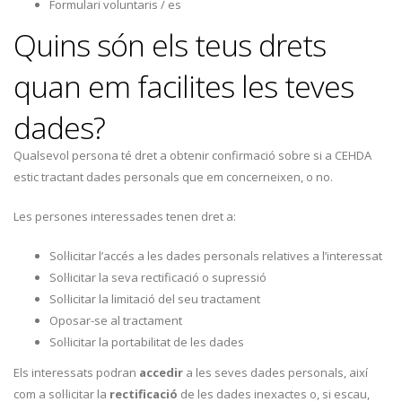
Formulari voluntaris / es
Quins són els teus drets
quan em facilites les teves
dades?
Qualsevol persona té dret a obtenir confirmació sobre si a CEHDA
estic tractant dades personals que em concerneixen, o no.
Les persones interessades tenen dret a:
Sol·licitar l’accés a les dades personals relatives a l’interessat
Sol·licitar la seva rectificació o supressió
Sol·licitar la limitació del seu tractament
Oposar-se al tractament
Sol·licitar la portabilitat de les dades
Els interessats podran
accedir
a les seves dades personals, així
com a sol·licitar la
rectificació
de les dades inexactes o, si escau,