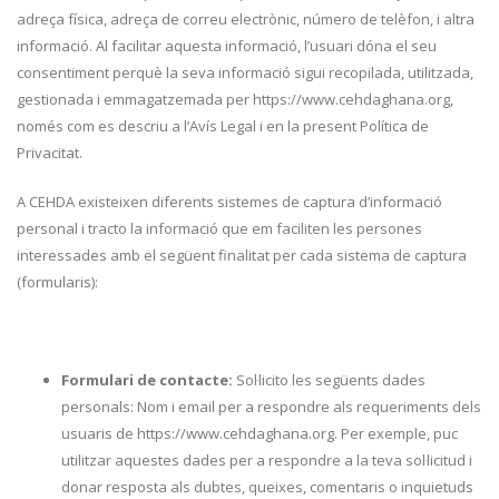
adreça física, adreça de correu electrònic, número de telèfon, i altra
informació. Al facilitar aquesta informació, l’usuari dóna el seu
consentiment perquè la seva informació sigui recopilada, utilitzada,
gestionada i emmagatzemada per https://www.cehdaghana.org,
només com es descriu a l’Avís Legal i en la present Política de
Privacitat.
A CEHDA existeixen diferents sistemes de captura d’informació
personal i tracto la informació que em faciliten les persones
interessades amb el següent finalitat per cada sistema de captura
(formularis):
Formulari de contacte:
Sol·licito les següents dades
personals: Nom i email per a respondre als requeriments dels
usuaris de https://www.cehdaghana.org. Per exemple, puc
utilitzar aquestes dades per a respondre a la teva sol·licitud i
donar resposta als dubtes, queixes, comentaris o inquietuds