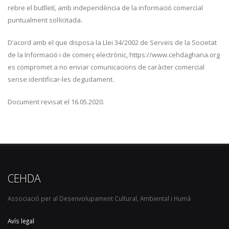
rebre el butlletí, amb independència de la informació comercial
puntualment sol·licitada.
D’acord amb el que disposa la Llei 34/2002 de Serveis de la Societat
de la Informació i de comerç electrònic, https://www.cehdaghana.org
es compromet a no enviar comunicacions de caràcter comercial
sense identificar-les degudament.
Document revisat el 16.05.2020.
CEHDA
Associació per al Desenvolupament Cultural, Ambiental i Humà
Avís legal