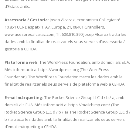
d’Estats Units.
Assessoria / Gestoria:
Josep Alcaraz, economista Col.legiat nº
10.851 UEI- Despatx 1, Av. Europa, 21, 08401 Granollers,
www.asesoresalcaraz.com, Tf. 603.810.390 Josep Alcaraz tracta les
dades amb la finalitat de realitzar els seus serveis d’assessoria /
gestoria a CEHDA.
Plataforma web:
The WordPress Foundation, amb domicili als EUA.
Més informació a: https://wordpress.org (The WordPress
Foundation). The WordPress Foundation tracta les dades amb la
finalitat de realitzar els seus serveis de plataforma web a CEHDA.
E-mail màrqueting:
The Rocket Science Group LLC d / b / a, amb
domicili als EUA. Més informació a: https://mailchimp.com/ (The
Rocket Science Group LLC d / b / a). The Rocket Science Group LLC d /
b / a tracta les dades amb la finalitat de realitzar els seus serveis
d’email màrqueting a CEHDA.