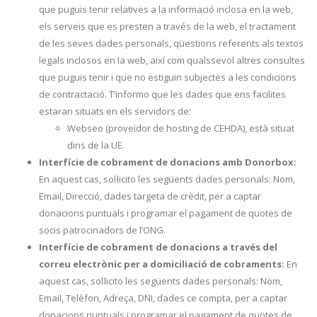
que puguis tenir relatives a la informació inclosa en la web,
els serveis que es presten a través de la web, el tractament
de les seves dades personals, qüestions referents als textos
legals inclosos en la web, així com qualssevol altres consultes
que puguis tenir i que no estiguin subjectes a les condicions
de contractació. T’informo que les dades que ens facilites
estaran situats en els servidors de:
Webseo (proveïdor de hosting de CEHDA), està situat
dins de la UE.
Interfície de cobrament de donacions amb Donorbox:
En aquest cas, sol·licito les següents dades personals: Nom,
Email, Direcció, dades targeta de crèdit, per a captar
donacions puntuals i programar el pagament de quotes de
socis patrocinadors de l’ONG.
Interfície de cobrament de donacions a través del
correu electrònic per a domiciliació de cobraments:
En
aquest cas, sol·licito les següents dades personals: Nom,
Email, Telèfon, Adreça, DNI, dades ce compta, per a captar
donacions puntuals i programar el pagament de quotes de