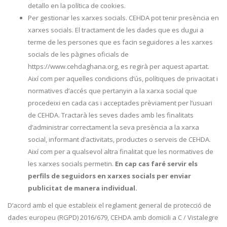
detallo en la política de cookies.
Per gestionar les xarxes socials. CEHDA pot tenir presència en
xarxes socials. El tractament de les dades que es dugui a
terme de les persones que es facin seguidores a les xarxes
socials de les pàgines oficials de
https://www.cehdaghana.org, es regirà per aquest apartat.
Així com per aquelles condicions d’ús, polítiques de privacitat i
normatives d’accés que pertanyin a la xarxa social que
procedeixi en cada cas i acceptades prèviament per l’usuari
de CEHDA. Tractarà les seves dades amb les finalitats
d’administrar correctament la seva presència a la xarxa
social, informant d’activitats, productes o serveis de CEHDA.
Així com per a qualsevol altra finalitat que les normatives de
les xarxes socials permetin.
En cap cas faré servir els
perfils de seguidors en xarxes socials per enviar
publicitat de manera individual.
D’acord amb el que estableix el reglament general de protecció de
dades europeu (RGPD) 2016/679, CEHDA amb domicili a C / Vistalegre