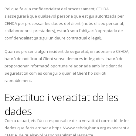
Pel que fa a la confidencialitat del processament, CEHDA
s’assegurarà que qualsevol persona que estigui autoritzada per
CEHDA per processar les dades del client (inclòs el seu personal,
col·laboradors i prestadors), estarà sota l’obligació apropiada de
confidencialitat (ja sigui un deure contractual o legal).
Quan es presenti algun incident de seguretat, en adonar-se CEHDA,
haurà de notificar al Client sense demores indegudes i haurà de
proporcionar informació oportuna relacionada amb l’Incident de
Seguretat tal com es conegui o quan el Client ho sol·liciti
raonablement.
Exactitud i veracitat de les
dades
Com a usuari, ets l’únic responsable de la veracitat i correcció de les
dades que facis arribar a https://www.cehdaghana.org exonerant a
CEHDA, de qualsevol responsabilitat al respecte.