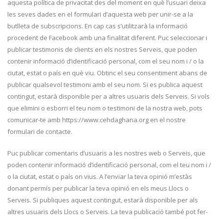
aquesta política de privacitat des del moment en què l’usuari deixa
les seves dades en el formulari d’aquesta web per unir-se a la
butlleta de subscripcions. En cap cas s’utilitzarà la informació
procedent de Facebook amb una finalitat diferent. Puc seleccionar i
publicar testimonis de clients en els nostres Serveis, que poden
contenir informació d’identificació personal, com el seu nom i / o la
ciutat, estat o país en què viu. Obtinc el seu consentiment abans de
publicar qualsevol testimoni amb el seu nom. Si es publica aquest
contingut, estarà disponible per a altres usuaris dels Serveis. Si vols
que elimini o esborri el teu nom o testimoni de la nostra web, pots
comunicar-te amb https://www.cehdaghana.org en el nostre
formulari de contacte.
Puc publicar comentaris d’usuaris a les nostres web o Serveis, que
poden contenir informació d’identificació personal, com el teu nom i /
o la ciutat, estat o país on vius. A l’enviar la teva opinió m’estàs
donant permís per publicar la teva opinió en els meus Llocs o
Serveis. Si publiques aquest contingut, estarà disponible per als
altres usuaris dels Llocs o Serveis. La teva publicació també pot fer-