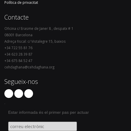
Política de privacitat
Contacte
Oficina c/ Erasme de Janer 8 , despatx # 1
08001 Barcelona
Adreça fiscal: c/ Vistalegre 15, baixos
+34 722 55 81 76
+34 623 28 39 87
+34 675 84 52 47
cehdaghana@cehdaghana.org
Segueix-nos
.
Estar informada és el primer pas per actuar