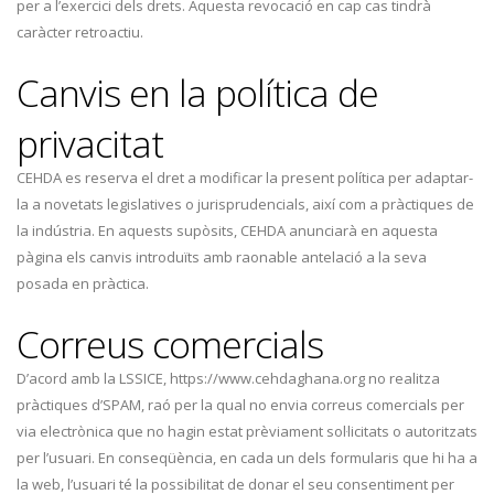
per a l’exercici dels drets. Aquesta revocació en cap cas tindrà
caràcter retroactiu.
Canvis en la política de
privacitat
CEHDA es reserva el dret a modificar la present política per adaptar-
la a novetats legislatives o jurisprudencials, així com a pràctiques de
la indústria. En aquests supòsits, CEHDA anunciarà en aquesta
pàgina els canvis introduïts amb raonable antelació a la seva
posada en pràctica.
Correus comercials
D’acord amb la LSSICE, https://www.cehdaghana.org no realitza
pràctiques d’SPAM, raó per la qual no envia correus comercials per
via electrònica que no hagin estat prèviament sol·licitats o autoritzats
per l’usuari. En conseqüència, en cada un dels formularis que hi ha a
la web, l’usuari té la possibilitat de donar el seu consentiment per