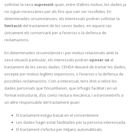
sol·licitar la seva
supressió
quan, entre d’altres motius, les dades ja
no siguin necessàries per als fins que van ser recollides. En
determinades circumstàncies, els interessats podran sol·licitar la
limitació
del tractament de les seves dades, en aquest cas
únicament els conservaré per a l’exercici o la defensa de
reclamacions.
En determinades circumstàncies i per motius relacionats amb la
seva situació particular, els interessats podran
oposar-se
al
tractament de les seves dades. CEHDA deixarà de tractar les dades,
excepte per motius legítims imperiosos, o l’exercici o la defensa de
possibles reclamacions. Com a interessat, tens dret a rebre les
dades personals que t’incumbeixin, que m’hagis facilitat i en un
format estructurat, d’ús comú i lectura mecànica, i a transmetre’ls a
un altre responsable del tractament quan:
El tractament estigui basat en el consentiment
Les dades hagin estat facilitades per la persona interessada.
El tractament s’efectuï per mitjans automatitzats.