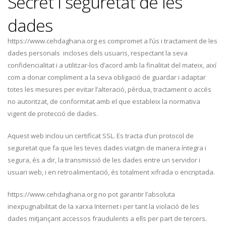
Secret i seguretat de les
dades
https://www.cehdaghana.org es compromet a l’ús i tractament de les
dades personals incloses dels usuaris, respectant la seva
confidencialitat i a utilitzar-los d’acord amb la finalitat del mateix, així
com a donar compliment a la seva obligació de guardar i adaptar
totes les mesures per evitar l’alteració, pèrdua, tractament o accés
no autoritzat, de conformitat amb el que estableix la normativa
vigent de protecció de dades.
Aquest web inclou un certificat SSL. Es tracta d’un protocol de
seguretat que fa que les teves dades viatgin de manera íntegra i
segura, és a dir, la transmissió de les dades entre un servidor i
usuari web, i en retroalimentació, és totalment xifrada o encriptada.
https://www.cehdaghana.org no pot garantir l’absoluta
inexpugnabilitat de la xarxa Internet i per tant la violació de les
dades mitjançant accessos fraudulents a ells per part de tercers.