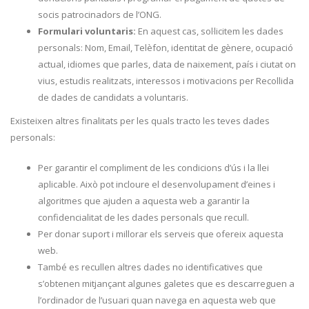
socis patrocinadors de l’ONG.
Formulari voluntaris:
En aquest cas, sol·licitem les dades
personals: Nom, Email, Telèfon, identitat de gènere, ocupació
actual, idiomes que parles, data de naixement, país i ciutat on
vius, estudis realitzats, interessos i motivacions per Recollida
de dades de candidats a voluntaris.
Existeixen altres finalitats per les quals tracto les teves dades
personals:
Per garantir el compliment de les condicions d’ús i la llei
aplicable. Això pot incloure el desenvolupament d’eines i
algoritmes que ajuden a aquesta web a garantir la
confidencialitat de les dades personals que recull.
Per donar suport i millorar els serveis que ofereix aquesta
web.
També es recullen altres dades no identificatives que
s’obtenen mitjançant algunes galetes que es descarreguen a
l’ordinador de l’usuari quan navega en aquesta web que