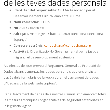
de les teves dades personals
Identitat del responsable:
CEHDA- Associació per al
Desenvolupament Cultural Ambiental i Humà
Nom comercial:
CEHDA
NIF / CIF:
G64680986
Adreça:
c/ Vistalegre 15 baixos, 08001 Barcelona (Barcelona,
Espanya)
Correu electrònic:
cehdaghana@cehdaghana.org
Activitat:
Organització No Governamental per la justícia
migrant i el desenvolupament sostenible
Als efectes del que preveu el Reglament General de Protecció de
Dades abans esmentat, les dades personals que ens enviïs a
través dels formularis de la web, rebran el tractament de dades
d’”Usuaris de la web i subscriptors”.
Per al tractament de dades dels nostres usuaris, implementem totes
les mesures tècniques i organitzatives de seguretat establertes en
la legislació vigent.