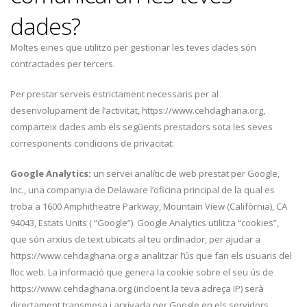
dades?
Moltes eines que utilitzo per gestionar les teves dades són
contractades per tercers.
Per prestar serveis estrictament necessaris per al
desenvolupament de l’activitat, https://www.cehdaghana.org,
comparteix dades amb els següents prestadors sota les seves
corresponents condicions de privacitat:
Google Analytics:
un servei analític de web prestat per Google,
Inc., una companyia de Delaware l’oficina principal de la qual es
troba a 1600 Amphitheatre Parkway, Mountain View (Califòrnia), CA
94043, Estats Units ( “Google”). Google Analytics utilitza “cookies”,
que són arxius de text ubicats al teu ordinador, per ajudar a
https://www.cehdaghana.org a analitzar l’ús que fan els usuaris del
lloc web. La informació que genera la cookie sobre el seu ús de
https://www.cehdaghana.org (incloent la teva adreça IP) serà
directament transmesa i arxivada per Google en els servidors