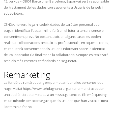
15, baixos – 08001 Barcelona (Barcelona, Espanya) serà responsable
del tractament de les dades corresponents a Usuaris de la web i
subscriptors.
CEHDA, no ven, lloga ni cedeix dades de caràcter personal que
puguin identificar l’usuari, ni ho farà en el futur, a tercers sense el
consentiment previ. No obstant això, en alguns casos es poden
realitzar col·laboracions amb altres professionals, en aquests casos,
es requerirà consentiment als usuaris informant sobre la identitat
del col·laborador i la finalitat de la col·laboració. Sempre es realitzarà
amb els més estrictes estàndards de seguretat.
Remarketing
La funció de remàrqueting em permet arribar a les persones que
hagin visitat https://www.cehdaghana.org anteriorment i associar
una audiència determinada a un missatge concret. El remàrqueting
és un mètode per aconseguir que els usuaris que han visitat el meu
lloc tornin a fer-ho.