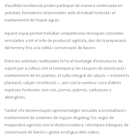
d’acollida residencial poden participar de manera continuada en
activitats formatives relacionades amb el treball hortícola i el
manteniment de l’espai agrari.
Aquest espai permet treballar competències tècniques concretes
vinculades a tot el cicle de producció agrícola, des de la preparació
del terreny fins a la collita i conservació de llavors.
Entre les activitats realitzades hi ha el muntatge d’estructures de
suport per a cultius com la tomaquera, les tasques de tutorització i
manteniment de les plantes, el cultiu integral de calçots —incloent-hi
plantació, calçat i recol·lecció—, així com la sembra i cura d’altres
espècies hortícoles com cols, porros, pebrots, carbasses o
albergínies.
També s’hi desenvolupen aprenentatges vinculats a la instal·lació i
manteniment de sistemes de reg per degoteig, l’ús segur de
maquinària agrícola com la desbrossadora, i tècniques bàsiques de
conservació de llavors i gestió ecològica dels cultius.