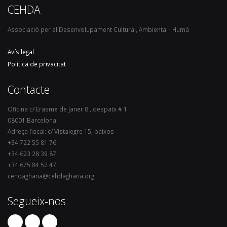
CEHDA
Associació per al Desenvolupament Cultural, Ambiental i Humà
Avís legal
Política de privacitat
Contacte
Oficina c/ Erasme de Janer 8 , despatx # 1
08001 Barcelona
Adreça fiscal: c/ Vistalegre 15, baixos
+34 722 55 81 76
+34 623 28 39 87
+34 675 84 52 47
cehdaghana@cehdaghana.org
Segueix-nos