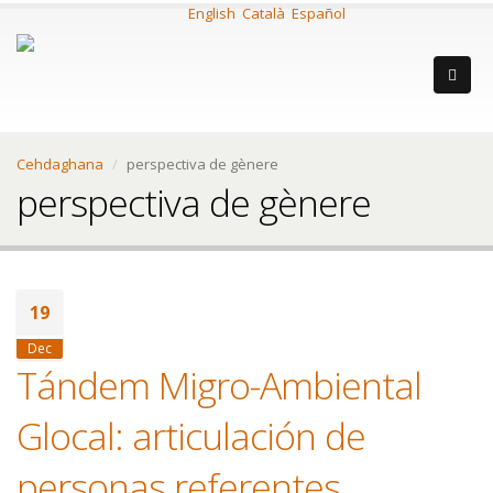
English
Català
Español
Cehdaghana
perspectiva de gènere
perspectiva de gènere
19
Dec
Tándem Migro-Ambiental
Glocal: articulación de
personas referentes