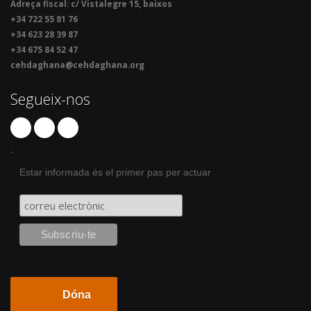
Adreça fiscal: c/ Vistalegre 15, baixos
+34 722 55 81 76
+34 623 28 39 87
+34 675 84 52 47
cehdaghana@cehdaghana.org
Segueix-nos
.
Estar informada és el primer pas per actuar
Dóna