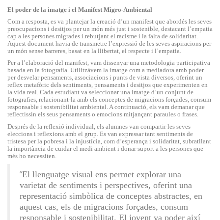
El poder de la imatge i el Manifest Migro-Ambiental
Com a resposta, es va plantejar la creació d’un manifest que abordés les seves
preocupacions i desitjos per un món més just i sostenible, destacant l’empatia
cap a les persones migrades i rebutjant el racisme i la falta de solidaritat.
Aquest document havia de transmetre l’expressió de les seves aspiracions per
un món sense barreres, basat en la llibertat, el respecte i l’empatia.
Per a l’elaboració del manifest, vam dissenyar una metodologia participativa
basada en la fotografia. Utilitzàvem la imatge com a mediadora amb poder
per desvelar pensaments, associacions i punts de vista diversos, oferint un
reflex metafòric dels sentiments, pensaments i desitjos que experimenten en
la vida real. Cada estudiant va seleccionar una imatge d’un conjunt de
fotografies, relacionant-la amb els conceptes de migracions forçades, consum
responsable i sostenibilitat ambiental. A continuació, els vam demanar que
reflectissin els seus pensaments o emocions mitjançant paraules o frases.
Després de la reflexió individual, els alumnes van compartir les seves
eleccions i reflexions amb el grup. Es van expressar tant sentiments de
tristesa per la pobresa i la injustícia, com d’esperança i solidaritat, subratllant
la importància de cuidar el medi ambient i donar suport a les persones que
més ho necessiten.
“
El llenguatge visual ens permet explorar una
varietat de sentiments i perspectives, oferint una
representació simbòlica de conceptes abstractes, en
aquest cas, els de migracions forçades, consum
responsable i sostenibilitat. El jovent va poder així