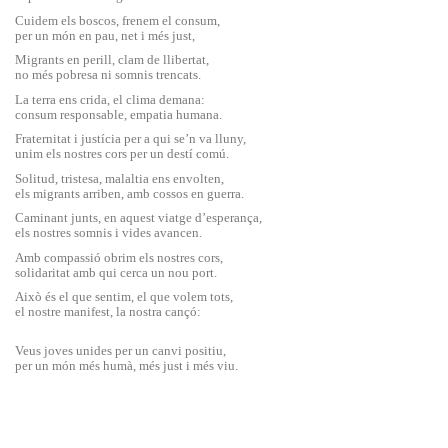
Cuidem els boscos, frenem el consum,
per un món en pau, net i més just,
Migrants en perill, clam de llibertat,
no més pobresa ni somnis trencats.
La terra ens crida, el clima demana:
consum responsable, empatia humana.
Fraternitat i justícia per a qui se’n va lluny,
unim els nostres cors per un destí comú.
Solitud, tristesa, malaltia ens envolten,
els migrants arriben, amb cossos en guerra.
Caminant junts, en aquest viatge d’esperança,
els nostres somnis i vides avancen.
Amb compassió obrim els nostres cors,
solidaritat amb qui cerca un nou port.
Això és el que sentim, el que volem tots,
el nostre manifest, la nostra cançó:
Veus joves unides per un canvi positiu,
per un món més humà, més just i més viu.