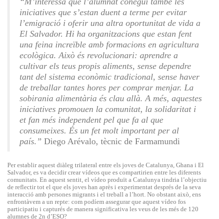
“M’interessa que l’alumnat conegui també les
iniciatives que s’estan duent a terme per evitar
l’emigració i oferir una altra oportunitat de vida a
El Salvador. Hi ha organitzacions que estan fent
una feina increïble amb formacions en agricultura
ecològica. Això és revolucionari: aprendre a
cultivar els teus propis aliments, sense dependre
tant del sistema econòmic tradicional, sense haver
de treballar tantes hores per comprar menjar. La
sobirania alimentària és clau allà. A més, aquestes
iniciatives promouen la comunitat, la solidaritat i
et fan més independent pel que fa al que
consumeixes. És un fet molt important per al
país.”
Diego Arévalo, tècnic de Farmamundi
Per establir aquest diàleg trilateral entre els joves de Catalunya, Ghana i El
Salvador, es va decidir crear vídeos que es compartirien entre les diferents
comunitats. En aquest sentit, el vídeo produït a Catalunya tindria l’objectiu
de reflectir tot el que els joves han après i experimentat després de la seva
interacció amb persones migrants i el treball a l’hort. No obstant això, ens
enfrontàvem a un repte: com podíem assegurar que aquest vídeo fos
participatiu i capturés de manera significativa les veus de les més de 120
alumnes de 2n d’ESO?