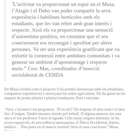
“
L’activitat va proporcionar un espai on el Musa,
l’Alagie i el Dabo van poder compartir la seva
experiència i habilitats hortícoles amb els
estudiants, que les van rebre amb gran interès i
respecte. Això els va proporcionar una sensació
d’autoestima positiva, en constatar que el seu
coneixement era reconegut i aprofitat per altres
persones. Va ser una experiència gratificant que va
enfortir la connexió entre ambdues comunitats i va
generar un ambient d’aprenentatge i respecte
mutu.”
Cesc Mas, coordinador d’inserció
sociolaboral de CEHDA
En Musa celebra com el projecte li ha permès interactuar amb els estudiants,
compartint experiències i ensenyant-los sobre agricultura. Els ha guiat en les
tasques de podar plantes i plantar tomàquets, flors i enciams.
“Així, s’acosten i em pregunten: ‘D’on ets?’ Els responc el meu nom i el meu
lloc d’origen. També mostren interès pel treball. D’alguna manera, sóc una
mica el seu professor. I això m’agrada. I ells tenen orígens diferents: hi ha
joves espanyols, de procedència marroquina, d’Àfrica Occidental, llatins,
asiàtics… Tots junts en el mateix institut! Això és una cosa bona.”
Musa