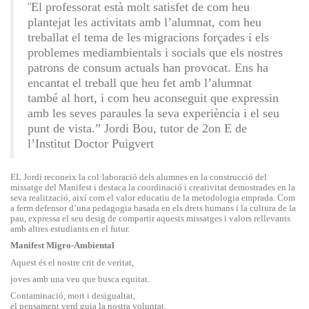
“
El professorat està molt satisfet de com heu
plantejat les activitats amb l’alumnat, com heu
treballat el tema de les migracions forçades i els
problemes mediambientals i socials que els nostres
patrons de consum actuals han provocat. Ens ha
encantat el treball que heu fet amb l’alumnat
també al hort, i com heu aconseguit que expressin
amb les seves paraules la seva experiència i el seu
punt de vista.” Jordi Bou, tutor de 2on E de
l’Institut Doctor Puigvert
EL Jordi reconeix la col·laboració dels alumnes en la construcció del
missatge del Manifest i destaca la coordinació i creativitat demostrades en la
seva realització, així com el valor educatiu de la metodologia emprada. Com
a ferm defensor d’una pedagogia basada en els drets humans i la cultura de la
pau, expressa el seu desig de compartir aquests missatges i valors rellevants
amb altres estudiants en el futur.
Manifest Migro-Ambiental
Aquest és el nostre crit de veritat,
joves amb una veu que busca equitat.
Contaminació, mort i desigualtat,
el pensament verd guia la nostra voluntat.