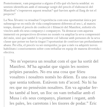
Posteriorment, vam preguntar a alguns d’ells què els havia semblat: es
sentien identificats amb el missatge sorgit del procés d’elaboració del
Manifest? s’esperaven aquest resultat? què havien après al llarg de tot el
projecte?
La Noa Álvarez va ressaltar l’experiència com una oportunitat única per
submergir-se en estils de vida completament diferents al seu i, al mateix
temps, durant el procés de confecció i filmació del Manifest, enfortir els
vincles amb els seus companys i companyes. Va destacar com aquesta
immersió en perspectives diverses no només va ampliar la seva comprensió
del món, sinó que també li va permetre col·laborar amb persones de la seva
classe que potser no havia tingut l’oportunitat de conèixer tan profundament
abans. Per ella, el procés va ser enriquidor, ja que a més va adquirir noves
habilitats i coneixements sobre com treballar en equip de manera divertida i
efectiva.
“
No m’esperava un resultat com el que ha sortit del
Manifest. M’ha agradat que siguin les nostres
pròpies paraules. No era una cosa que fèieu
vosaltres i nosaltres només ho dèiem. És una cosa
que sentia tothom. Estàvem tots d’acord. No hi ha
res que no penséssim nosaltres. Em va agradar fer-
ho també al hort, un lloc on vam treballar amb el
Musa i els seus companys, plantant i regant, amb
les pales, les carretons i les tisores de podar.” Eric