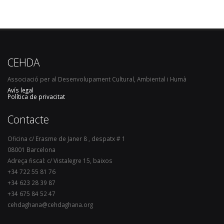
CEHDA
Associació per al Desenvolupament Cultural, Ambiental i Humà
Avís legal
Política de privacitat
Contacte
Oficina c/ Erasme de Janer 8 , despatx # 1
08001 Barcelona
Adreça fiscal: c/ Vistalegre 15, baixos
+34 722 55 81 76
+34 623 28 39 87
+34 675 84 52 47
cehdaghana@cehdaghana.org