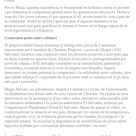
Ceesa
Per en Musa, aquesta experiència és fonamental en la lluita contra el racisme
i per fomentar la comprensió global entre les generacions més joves. Destaca
com els i les joves valoren el que aprenen d’ell, reconeixent-lo com a part de
la comunitat. Sentir-se inclòs i apreciat dins d’aquesta dinàmica li ha
proporcionat una gran gratificació, donant-li forces en la llarga espera de la
seva regularització a Espanya.
Construint ponts entre cultures
El projecte també busca fomentar el diàleg entre joves de Catalunya,
representats per l’alumnat de l’Institut Puigvert, i joves de Ghana i d’El
Salvador, establint una connexió entre els diversos projectes i activitats que
es duen a terme en aquests llocs. A través d’iniciatives protagonitzades per
joves de Ghana i d’El Salvador centrades en la sostenibilitat ambiental i
econòmica, es pretén trencar el cicle de migracions forçades. Aquest
intercanvi no només promou la comprensió i la solidaritat entre cultures, sinó
que també reforça el compromís de la joventut amb la construcció d’un món
més just i sostenible.
Diego Arévalo, un salvadorenc migrat a Catalunya i tècnic de Farmamundi,
va dinamitzar una sessió amb els nois i noies de l’Institut. Va centrar la seva
intervenció en la presentació d’un vídeo sobre iniciatives relacionades amb
la sobirania alimentària i la justícia ambiental a El Salvador, realitzat per
l’organització Plataforma Global El Salvador. Abans de passar el vídeo, va
contextualitzar la situació al seu país, destacant les causes de les migracions,
com la guerra civil, la violència generada per les bandes, la corrupció i la
repressió estatal. Va ressaltar la importància de sensibilitzar els joves sobre
aquestes realitats per contrarestar discursos xenòfobs i racistes.