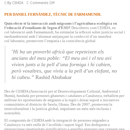
By CEHDA
Comments Off
PER DANIEL FERNÁNDEZ, TÈCNIC DE FARMAMUNDI.
Quin efecte té la interacció amb migrants i l’agricultura ecològica en
l’educació d’estudiants de Segon d’ESO?
Descobreix com CEHDA, en
col·laboració amb Farmamundi, ha estimulat la reflexió sobre justícia social i
mediambiental amb l’alumnat mitjançant la confecció d’un manifest
col·laboratiu, promovent l’empatia i la consciència global.
“
Hi ha un proverbi africà que repeteixen els
ancians del meu poble: “El meu avi i el teu avi
vivien junts a la pell d’una formiga i hi cabien,
però vosaltres, que viviu a la pell d’un elefant, no
hi cabeu.”
Rashid Abubakar
Des de CEHDA (Associació per al Desenvolupament Cultural, Ambiental i
Humà), fundada per persones ghaneses i catalanes a Catalunya, treballem per
millorar les oportunitats de migrants a la regió i donar suport a iniciatives
comunitàries al districte de Sawla, Ghana. Des de 2007, promovem la
interculturalitat i la justícia global, impulsant un món més inclusiu i
sostenible.
El compromís de CEHDA amb la integració de persones migrades a
Catalunya va més enllà de l’acollida i suport legal. Ens dediquem a
proporcionar oportunitats significatives a aquelles persones que cerquen una