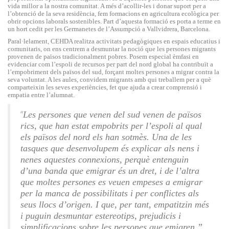
vida millor a la nostra comunitat. A més d’acollir-les i donar suport per a
l’obtenció de la seva residència, fem formacions en agricultura ecològica per
obrir opcions laborals sostenibles. Part d’aquesta formació es porta a terme en
un hort cedit per les Germanetes de l’Assumpció a Vallvidrera, Barcelona.
Paral·lelament, CEHDA realitza activitats pedagògiques en espais educatius i
comunitaris, on ens centrem a desmuntar la noció que les persones migrants
provenen de països tradicionalment pobres. Posem especial èmfasi en
evidenciar com l’espoli de recursos per part del nord global ha contribuït a
l’empobriment dels països del sud, forçant moltes persones a migrar contra la
seva voluntat. A les aules, convidem migrants amb qui treballem per a què
comparteixin les seves experiències, fet que ajuda a crear comprensió i
empatia entre l’alumnat.
“
Les persones que venen del sud venen de països
rics, que han estat empobrits per l’espoli al qual
els països del nord els han sotmès. Una de les
tasques que desenvolupem és explicar als nens i
nenes aquestes connexions, perquè entenguin
d’una banda que emigrar és un dret, i de l’altra
que moltes persones es veuen empeses a emigrar
per la manca de possibilitats i per conflictes als
seus llocs d’origen. I que, per tant, empatitzin més
i puguin desmuntar estereotips, prejudicis i
simplificacions sobre les persones que emigren.”