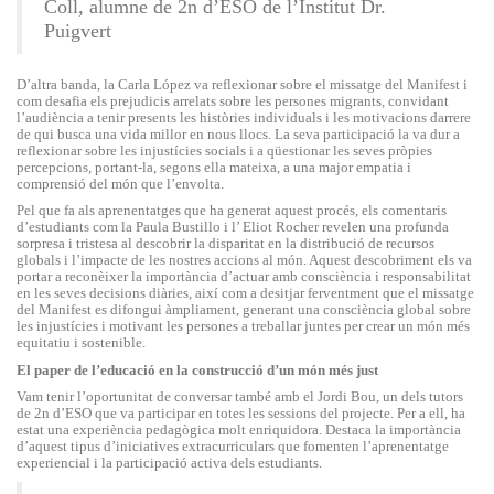
Coll, alumne de 2n d’ESO de l’Institut Dr.
Puigvert
D’altra banda, la Carla López va reflexionar sobre el missatge del Manifest i
com desafia els prejudicis arrelats sobre les persones migrants, convidant
l’audiència a tenir presents les històries individuals i les motivacions darrere
de qui busca una vida millor en nous llocs. La seva participació la va dur a
reflexionar sobre les injustícies socials i a qüestionar les seves pròpies
percepcions, portant-la, segons ella mateixa, a una major empatia i
comprensió del món que l’envolta.
Pel que fa als aprenentatges que ha generat aquest procés, els comentaris
d’estudiants com la Paula Bustillo i l’ Eliot Rocher revelen una profunda
sorpresa i tristesa al descobrir la disparitat en la distribució de recursos
globals i l’impacte de les nostres accions al món. Aquest descobriment els va
portar a reconèixer la importància d’actuar amb consciència i responsabilitat
en les seves decisions diàries, així com a desitjar ferventment que el missatge
del Manifest es difongui àmpliament, generant una consciència global sobre
les injustícies i motivant les persones a treballar juntes per crear un món més
equitatiu i sostenible.
El paper de l’educació en la construcció d’un món més just
Vam tenir l’oportunitat de conversar també amb el Jordi Bou, un dels tutors
de 2n d’ESO que va participar en totes les sessions del projecte. Per a ell, ha
estat una experiència pedagògica molt enriquidora. Destaca la importància
d’aquest tipus d’iniciatives extracurriculars que fomenten l’aprenentatge
experiencial i la participació activa dels estudiants.