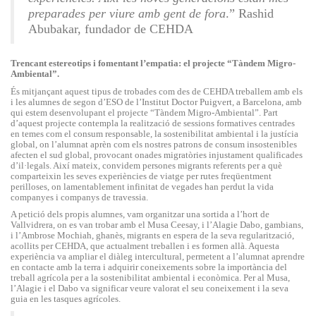
preparades per viure amb gent de fora
.” Rashid
Abubakar, fundador de CEHDA
Trencant estereotips i fomentant l’empatia: el projecte “Tàndem Migro-
Ambiental”.
És mitjançant aquest tipus de trobades com des de CEHDA treballem amb els
i les alumnes de segon d’ESO de l’Institut Doctor Puigvert, a Barcelona, amb
qui estem desenvolupant el projecte “Tàndem Migro-Ambiental”. Part
d’aquest projecte contempla la realització de sessions formatives centrades
en temes com el consum responsable, la sostenibilitat ambiental i la justícia
global, on l’alumnat aprèn com els nostres patrons de consum insostenibles
afecten el sud global, provocant onades migratòries injustament qualificades
d’il·legals. Així mateix, convidem persones migrants referents per a què
comparteixin les seves experiències de viatge per rutes freqüentment
perilloses, on lamentablement infinitat de vegades han perdut la vida
companyes i companys de travessia.
A petició dels propis alumnes, vam organitzar una sortida a l’hort de
Vallvidrera, on es van trobar amb el Musa Ceesay, i l’Alagie Dabo, gambians,
i l’Ambrose Mochiah, ghanès, migrants en espera de la seva regularització,
acollits per CEHDA, que actualment treballen i es formen allà. Aquesta
experiència va ampliar el diàleg intercultural, permetent a l’alumnat aprendre
en contacte amb la terra i adquirir coneixements sobre la importància del
treball agrícola per a la sostenibilitat ambiental i econòmica. Per al Musa,
l’Alagie i el Dabo va significar veure valorat el seu coneixement i la seva
guia en les tasques agrícoles.