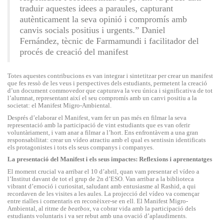
traduir aquestes idees a paraules, capturant
autènticament la seva opinió i compromís amb
canvis socials positius i urgents.”
Daniel
Fernández, tècnic de Farmamundi i facilitador del
procés de creació del manifest
Totes aquestes contribucions es van integrar i sintetitzar per crear un manifest
que fes ressò de les veus i perspectives dels estudiants, permetent la creació
d’un document commovedor que capturava la veu única i significativa de tot
l’alumnat, representant així el seu compromís amb un canvi positiu a la
societat: el Manifest Migro-Ambiental.
Després d’elaborar el Manifest, vam fer un pas més en filmar la seva
representació amb la participació de vint estudiants que es van oferir
voluntàriament, i vam anar a filmar a l’hort. Ens enfrontàvem a una gran
responsabilitat: crear un vídeo atractiu amb el qual es sentissin identificats
els protagonistes i tots els seus companys i companyes.
La presentació del Manifest i els seus impactes: Reflexions i aprenentatges
El moment crucial va arribar el 10 d’abril, quan vam presentar el vídeo a
l’Institut davant de tot el grup de 2n d’ESO. Van arribar a la biblioteca
vibrant d’emoció i curiositat, saludant amb entusiasme al Rashid, a qui
recordaven de les visites a les aules. La projecció del vídeo va començar
entre rialles i comentaris en reconèixer-se en ell. El Manifest Migro-
Ambiental, al ritme de
beatbox
, va cobrar vida amb la participació dels
estudiants voluntaris i va ser rebut amb una ovació d’aplaudiments.