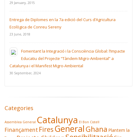
29 January, 2015
Entrega de Diplomes en la 7a edició del Curs d’Agricultura
Ecològica de Conreu Sereny
23 June, 2018
Fomentant la Integració i la Consciència Global: l’Impacte
Educatiu del Projecte “Tàndem Migro-Ambiental” a
Catalunya i el Manifest Migro-Ambiental
30 September, 2024
Categories
Catalunya
Assemblea General
El Bon Cistell
General
Ghana
Fires
Finançament
Plantem la
Sensibilització