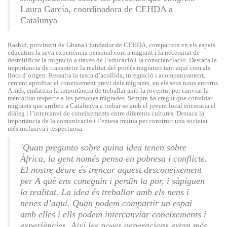
Laura García, coordinadora de CEHDA a
Catalunya
Rashid, provinent de Ghana i fundador de CEHDA, comparteix en els espais
educatius la seva experiència personal com a migrant i la necessitat de
desmitificar la migració a través de l’educació i la conscienciació. Destaca la
importància de transmetre la realitat del procés migratori tant aquí com als
llocs d’origen. Ressalta la tasca d’acollida, integració i acompanyament,
cercant aprofitar el coneixement previ dels migrants, en els seus nous entorns.
A més, emfatitza la importància de treballar amb la joventut per canviar la
mentalitat respecte a les persones migrades. Sempre ha cregut que convidar
migrants que arriben a Catalunya a trobar-se amb el jovent local encoratja el
diàleg i l’intercanvi de coneixements entre diferents cultures. Destaca la
importància de la comunicació i l’entesa mútua per construir una societat
més inclusiva i respectuosa.
“
Quan pregunto sobre quina idea tenen sobre
Àfrica, la gent només pensa en pobresa i conflicte.
El nostre deure és trencar aquest desconeixement
per A què ens coneguin i perdin la por, i sàpiguen
la realitat. La idea és treballar amb els nens i
nenes d’aquí. Quan podem compartir un espai
amb elles i ells podem intercanviar coneixements i
experiències. Així les noves generacions estan més