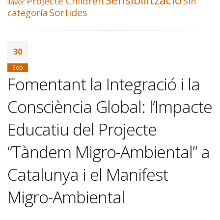
Projecte Children
Sin
llavor
Sortides
categoría
30
Sep
Fomentant la Integració i la
Consciència Global: l’Impacte
Educatiu del Projecte
“Tàndem Migro-Ambiental” a
Catalunya i el Manifest
Migro-Ambiental