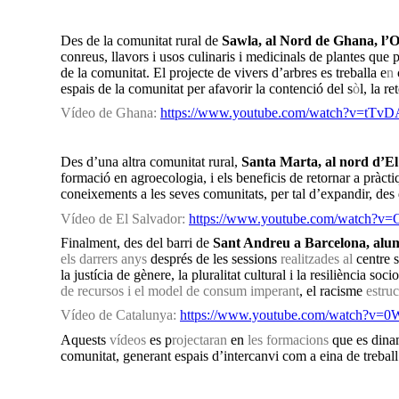
Des de la comunitat rural de
Sawla, al Nord de Ghana, l
conreus, llavors i usos culinaris i medicinals de plantes que
de la comunitat. El projecte de vivers d’arbres es treballa e
n
espais de la comunitat per afavorir la contenció del s
ò
l, la r
Vídeo de Ghana:
https://www.youtube.com/watch?v=tTv
Des d’una altra comunitat rural,
Santa Marta, al nord d’E
formació en agroecologia, i els beneficis de retornar a pràctiq
coneixements a les seves comunitats, per tal d’expandir, des d
Vídeo de El Salvador:
https://www.youtube.com/watch?
Finalment, des del barri de
Sant Andreu a Barcelona, alumn
els darrers anys
després de les sessions
realitzades al
centre s
la justícia de gènere, la pluralitat cultural i la resiliència 
de recursos i el model de consum imperant
, el racisme
estruc
Vídeo de Catalunya:
https://www.youtube.com/watch?v
Aquests
vídeos
es p
rojectaran
en
les formacions
que es din
comunitat, generant espais d’intercanvi com a eina de trebal