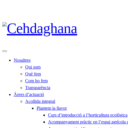
Nosaltres
Qui som
Què fem
Com ho fem
Transparència
Àrees d’actuació
Acollida integral
Plantem la llavor
Curs d’introducció a l’horticultura ecològica
Acompanyament pràctic en l’espai agrícola de