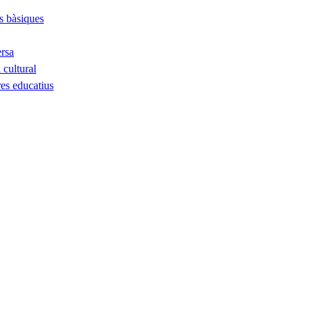
ts bàsiques
ersa
 cultural
res educatius