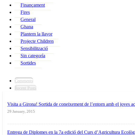
Finançament
Fires
General
Ghana
Plantem la llavor
Projecte Children
Sensibilització
Sin categoría
Sortides
Comments
Recent Posts
Visita a Girona! Sortida de coneixement de l’entorn amb el joves aco
29 January, 2015
Entrega de Diplomes en la 7a edició del Curs d’Agricultura Ecolò