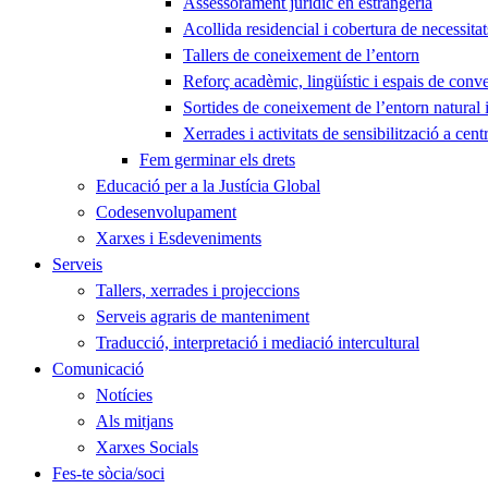
Assessorament jurídic en estrangeria
Acollida residencial i cobertura de necessita
Tallers de coneixement de l’entorn
Reforç acadèmic, lingüístic i espais de conv
Sortides de coneixement de l’entorn natural i
Xerrades i activitats de sensibilització a cent
Fem germinar els drets
Educació per a la Justícia Global
Codesenvolupament
Xarxes i Esdeveniments
Serveis
Tallers, xerrades i projeccions
Serveis agraris de manteniment
Traducció, interpretació i mediació intercultural
Comunicació
Notícies
Als mitjans
Xarxes Socials
Fes-te sòcia/soci