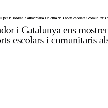
er la sobirania alimentària i la cura dels horts escolars i comunitaris als
or i Catalunya ens mostren e
rts escolars i comunitaris als 