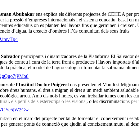
’Osman Abubakar
ens explica els diferents projectes de CEHDA per prom
 per la pressió d’empreses internacionals i el sistema educatiu, basat e
centres educatius on es planten les llavors fins que germinen i creixen. U
etenció d’aigua, la creació d’ombres i l’ús comunitari dels seus fruits.
DAimvTp4
l Salvador
participants i dinamitzadores de la Plataforma El Salvador d
ues de conreu i cura de la terra front a productes i llavors importats d’al
e la pràctica, el model de l’agroecologia i fomentar la sobirania aliment
v=OgQgo7jPMo8
es de l’Institut Doctor Puigvert
ens presenten el Manifest Migroam
obre drets humans, el dret a migrar, el dret a un medi ambient saluda
socioecològica arreu. Amb els nois i noies, es van treballar temes com les 
tural
,
els perills dels estereotips o les visions
, o l
es
discriminaci
ons per 
=0WCYe5jW2Gw
am
itzen
en el marc
del projecte per tal de fomentar el coneixement i establ
l per generar ponts de connexió que ajudin al coneixement mutu, al desm