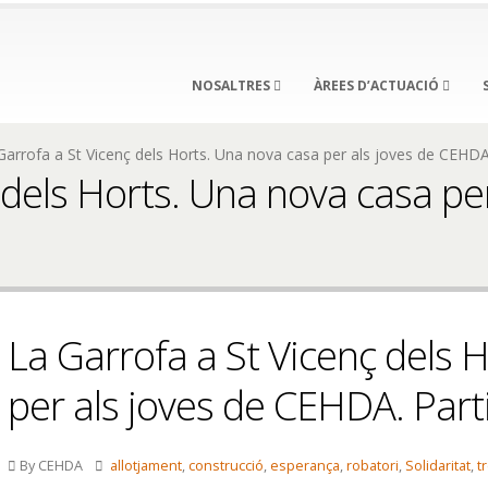
NOSALTRES
ÀREES D’ACTUACIÓ
Garrofa a St Vicenç dels Horts. Una nova casa per als joves de CEHDA. 
 dels Horts. Una nova casa pe
La Garrofa a St Vicenç dels 
per als joves de CEHDA. Parti
By CEHDA
allotjament
,
construcció
,
esperança
,
robatori
,
Solidaritat
,
t