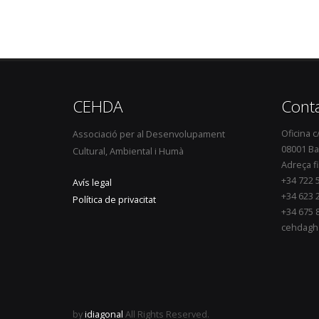
CEHDA
Cont
Oficina c
Associació per al Desenvolupament
08001 Ba
Cultural, Ambiental i Humà
Adreça fi
+34 722 
Avís legal
+34 623 
Política de privacitat
+34 675 
cehdagh
by
idiagonal
All Rights Reserved.