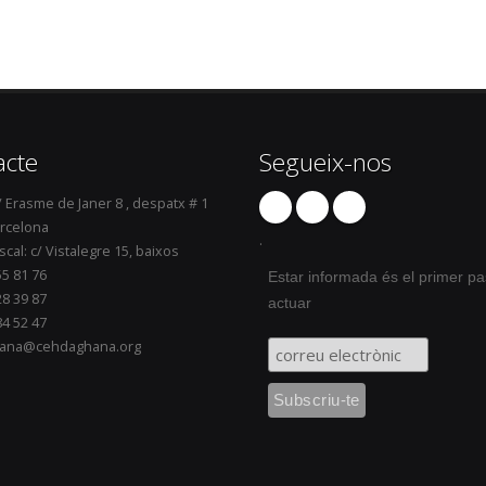
acte
Segueix-nos
/ Erasme de Janer 8 , despatx # 1
rcelona
.
scal: c/ Vistalegre 15, baixos
55 81 76
Estar informada és el primer pa
28 39 87
actuar
84 52 47
ana@cehdaghana.org