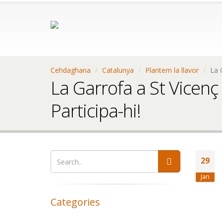
Cehdaghana
Catalunya
Plantem la llavor
La 
La Garrofa a St Vicenç
Participa-hi!
29
Jan
Categories