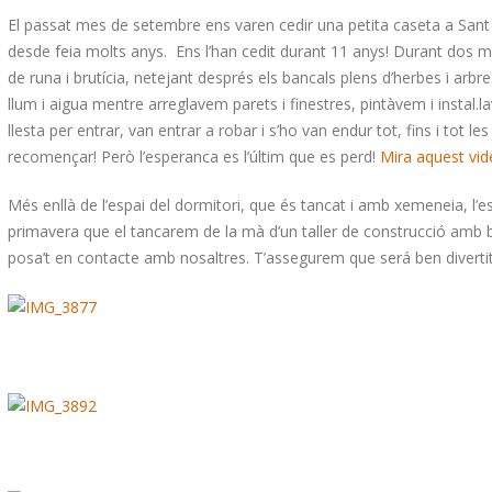
El passat mes de setembre ens varen cedir una petita caseta a Sant
desde feia molts anys. Ens l’han cedit durant 11 anys! Durant dos me
de runa i brutícia, netejant després els bancals plens d’herbes i arbre
llum i aigua mentre arreglavem parets i finestres, pintàvem i instal.la
llesta per entrar, van entrar a robar i s’ho van endur tot, fins i tot
recomençar! Però l’esperanca es l’últim que es perd!
Mira aquest vid
Més enllà de l’espai del dormitori, que és tancat i amb xemeneia, l’e
primavera que el tancarem de la mà d’un taller de construcció amb bal
posa’t en contacte amb nosaltres. T’assegurem que será ben divertit,