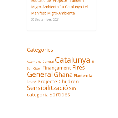
Educatiu del Projecte “Tàndem
Migro-Ambiental” a Catalunya i el
Manifest Migro-Ambiental
30 September, 2024
Categories
Catalunya
Assemblea General
El
Fires
Finançament
Bon Cistell
General
Ghana
Plantem la
Projecte Children
llavor
Sensibilització
Sin
Sortides
categoría