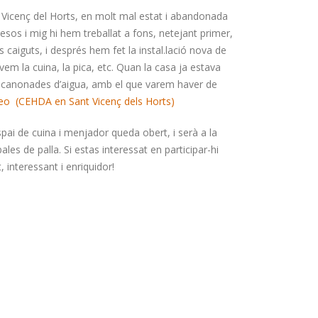
 Vicenç del Horts, en molt mal estat i abandonada
sos i mig hi hem treballat a fons, netejant primer,
s caiguts, i després hem fet la instal.lació nova de
vem la cuina, la pica, etc. Quan la casa ja estava
 les canonades d’aigua, amb el que varem haver de
eo (CEHDA en Sant Vicenç dels Horts)
spai de cuina i menjador queda obert, i serà a la
es de palla. Si estas interessat en participar-hi
 interessant i enriquidor!