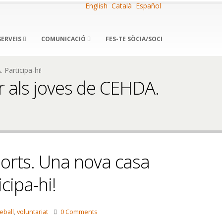
English
Català
Español
SERVEIS
COMUNICACIÓ
FES-TE SÒCIA/SOCI
Participa-hi!
r als joves de CEHDA.
Horts. Una nova casa
cipa-hi!
reball
,
voluntariat
0 Comments